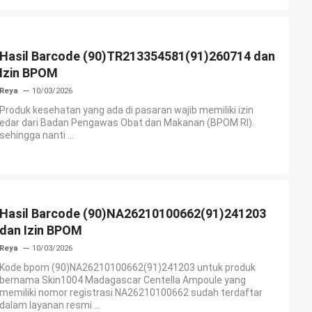
Hasil Barcode (90)TR213354581(91)260714 dan
Izin BPOM
Reya
10/03/2026
Produk kesehatan yang ada di pasaran wajib memiliki izin
edar dari Badan Pengawas Obat dan Makanan (BPOM RI).
sehingga nanti ...
Hasil Barcode (90)NA26210100662(91)241203
dan Izin BPOM
Reya
10/03/2026
Kode bpom (90)NA26210100662(91)241203 untuk produk
bernama Skin1004 Madagascar Centella Ampoule yang
memiliki nomor registrasi NA26210100662 sudah terdaftar
dalam layanan resmi ...