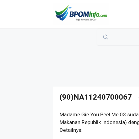
Langsung
ke
isi
(90)NA11240700067
Madame Gie You Peel Me 03 suda
Makanan Republik Indonesia) den
Detailnya: