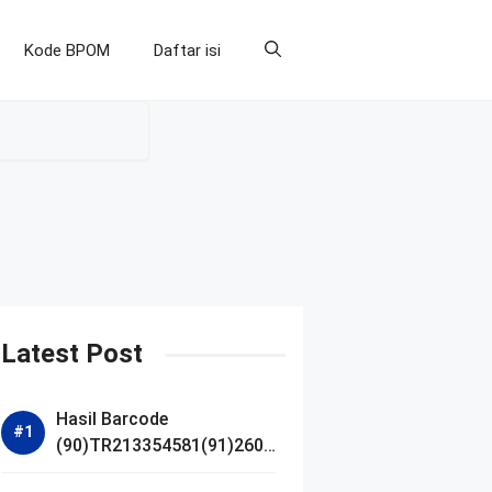
Kode BPOM
Daftar isi
Latest Post
Hasil Barcode
(90)TR213354581(91)2607
14 dan Izin BPOM