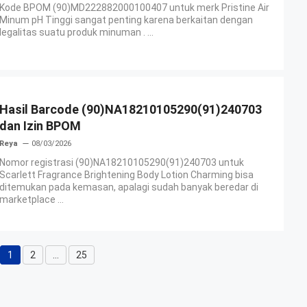
Kode BPOM (90)MD222882000100407 untuk merk Pristine Air
Minum pH Tinggi sangat penting karena berkaitan dengan
legalitas suatu produk minuman . ...
Hasil Barcode (90)NA18210105290(91)240703
dan Izin BPOM
Reya
08/03/2026
Nomor registrasi (90)NA18210105290(91)240703 untuk
Scarlett Fragrance Brightening Body Lotion Charming bisa
ditemukan pada kemasan, apalagi sudah banyak beredar di
marketplace ...
1
2
…
25
Halaman
Halaman
Halaman