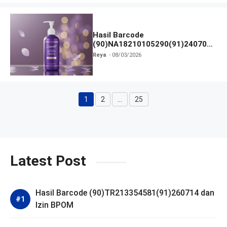
Hasil Barcode
(90)NA18210105290(91)240703
dan Izin BPOM
Reya
08/03/2026
1
2
…
25
Halaman
Halaman
Halaman
Latest Post
Hasil Barcode (90)TR213354581(91)260714 dan
Izin BPOM