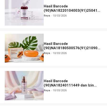
Hasil Barcode
(90)NA18220104003(91)250418
dan Izin BPOM
Reya
10/03/2026
Hasil Barcode
(90)NA18180500576(91)210906
dan Izin BPOM
Reya
10/03/2026
Hasil Barcode
(90)NA18240111449 dan Izin
BPOM
Reya
10/03/2026