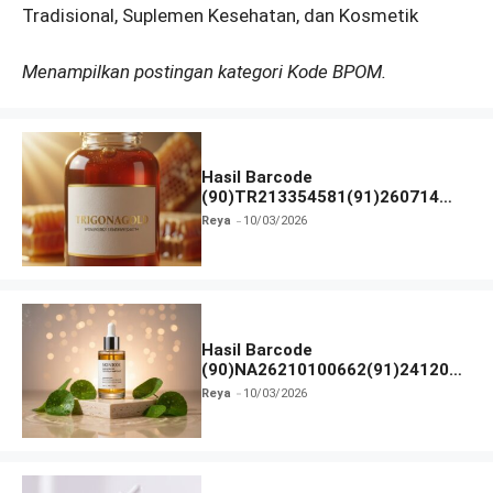
Tradisional, Suplemen Kesehatan, dan Kosmetik
Menampilkan postingan kategori Kode BPOM.
Hasil Barcode
(90)TR213354581(91)260714
dan Izin BPOM
Reya
10/03/2026
Hasil Barcode
(90)NA26210100662(91)241203
dan Izin BPOM
Reya
10/03/2026