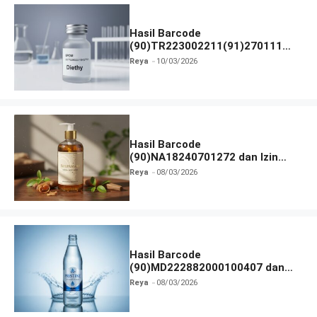
Hasil Barcode
(90)TR223002211(91)270111
dan Izin BPOM
Reya
10/03/2026
Hasil Barcode
(90)NA18240701272 dan Izin
BPOM
Reya
08/03/2026
Hasil Barcode
(90)MD222882000100407 dan
Izin BPOM
Reya
08/03/2026