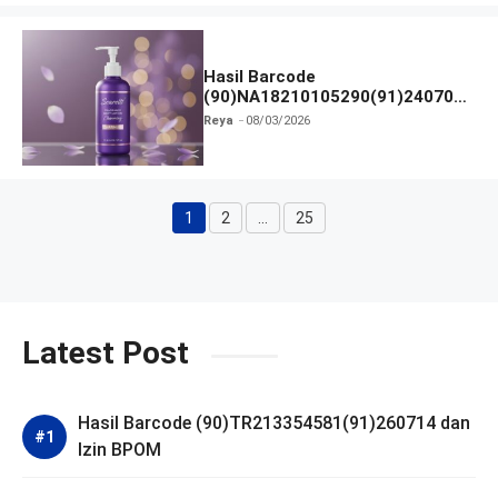
Hasil Barcode
(90)NA18210105290(91)240703
dan Izin BPOM
Reya
08/03/2026
1
2
…
25
Halaman
Halaman
Halaman
Latest Post
Hasil Barcode (90)TR213354581(91)260714 dan
Izin BPOM