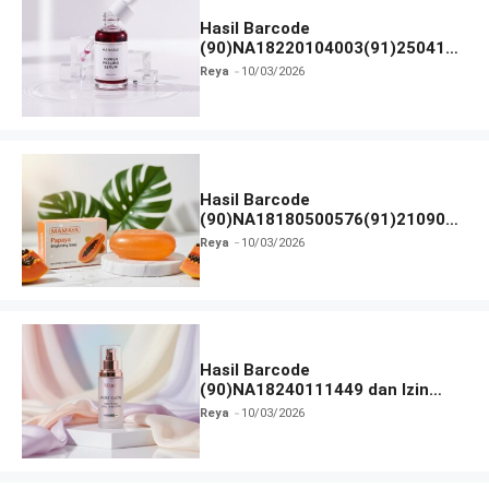
Hasil Barcode
(90)NA18220104003(91)250418
dan Izin BPOM
Reya
10/03/2026
Hasil Barcode
(90)NA18180500576(91)210906
dan Izin BPOM
Reya
10/03/2026
Hasil Barcode
(90)NA18240111449 dan Izin
BPOM
Reya
10/03/2026