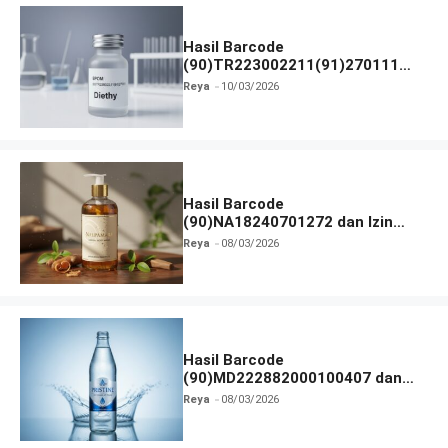
Hasil Barcode
(90)TR223002211(91)270111
dan Izin BPOM
Reya
10/03/2026
Hasil Barcode
(90)NA18240701272 dan Izin
BPOM
Reya
08/03/2026
Hasil Barcode
(90)MD222882000100407 dan
Izin BPOM
Reya
08/03/2026