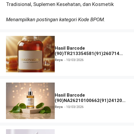
Tradisional, Suplemen Kesehatan, dan Kosmetik
Menampilkan postingan kategori Kode BPOM.
Hasil Barcode
(90)TR213354581(91)260714
dan Izin BPOM
Reya
10/03/2026
Hasil Barcode
(90)NA26210100662(91)241203
dan Izin BPOM
Reya
10/03/2026