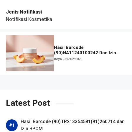
Jenis Notifikasi
Notifikasi Kosmetika
Hasil Barcode
(90)NA11240100242 Dan Izin
BPOM
Reya
24/02/2026
Latest Post
Hasil Barcode (90)TR213354581(91)260714 dan
Izin BPOM