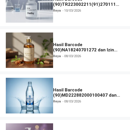
(90)TR223002211(91)270111
dan Izin BPOM
Reya
10/03/2026
Hasil Barcode
(90)NA18240701272 dan Izin
BPOM
Reya
08/03/2026
Hasil Barcode
(90)MD222882000100407 dan
Izin BPOM
Reya
08/03/2026