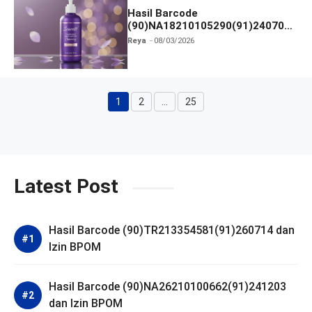
Hasil Barcode
(90)NA18210105290(91)240703
dan Izin BPOM
Reya
08/03/2026
1
2
…
25
Halaman
Halaman
Halaman
Latest Post
Hasil Barcode (90)TR213354581(91)260714 dan
Izin BPOM
Hasil Barcode (90)NA26210100662(91)241203
dan Izin BPOM