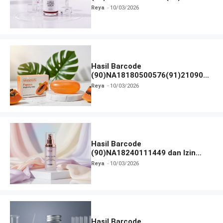
dan Izin BPOM
Reya
10/03/2026
Hasil Barcode
(90)NA18180500576(91)210906
dan Izin BPOM
Reya
10/03/2026
Hasil Barcode
(90)NA18240111449 dan Izin
BPOM
Reya
10/03/2026
Hasil Barcode