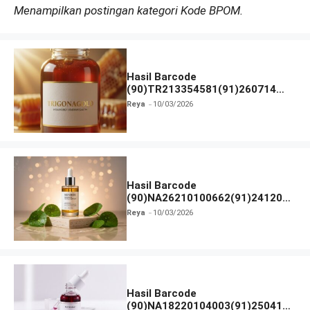
Menampilkan postingan kategori Kode BPOM.
Hasil Barcode
(90)TR213354581(91)260714
dan Izin BPOM
Reya
10/03/2026
Hasil Barcode
(90)NA26210100662(91)241203
dan Izin BPOM
Reya
10/03/2026
Hasil Barcode
(90)NA18220104003(91)250418