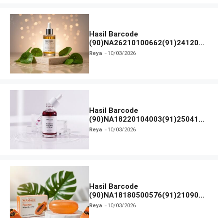
Hasil Barcode
(90)NA26210100662(91)241203
dan Izin BPOM
Reya
10/03/2026
Hasil Barcode
(90)NA18220104003(91)250418
dan Izin BPOM
Reya
10/03/2026
Hasil Barcode
(90)NA18180500576(91)210906
dan Izin BPOM
Reya
10/03/2026