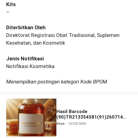
Kits
–
Diterbitkan Oleh
Direktorat Registrasi Obat Tradisional, Suplemen
Kesehatan, dan Kosmetik
Jenis Notifikasi
Notifikasi Kosmetika
Menampilkan postingan kategori Kode BPOM.
Hasil Barcode
(90)TR213354581(91)260714
dan Izin BPOM
Reya
10/03/2026