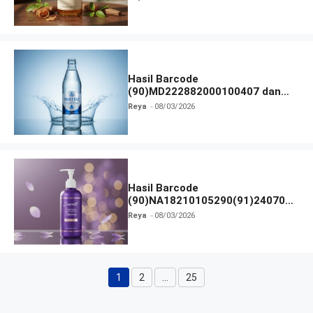
Hasil Barcode
(90)MD222882000100407 dan
Izin BPOM
Reya
08/03/2026
Hasil Barcode
(90)NA18210105290(91)240703
dan Izin BPOM
Reya
08/03/2026
1
2
…
25
Halaman
Halaman
Halaman