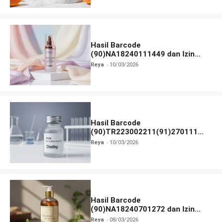
Hasil Barcode
(90)NA18240111449 dan Izin
BPOM
Reya
10/03/2026
Hasil Barcode
(90)TR223002211(91)270111
dan Izin BPOM
Reya
10/03/2026
Hasil Barcode
(90)NA18240701272 dan Izin
BPOM
Reya
08/03/2026