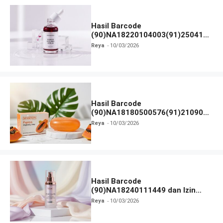
Hasil Barcode
(90)NA18220104003(91)250418
dan Izin BPOM
Reya
10/03/2026
Hasil Barcode
(90)NA18180500576(91)210906
dan Izin BPOM
Reya
10/03/2026
Hasil Barcode
(90)NA18240111449 dan Izin
BPOM
Reya
10/03/2026