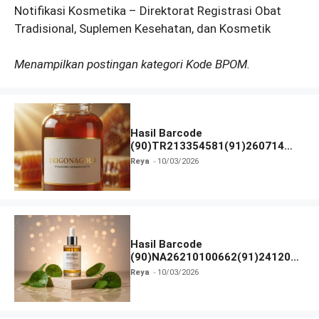
Notifikasi Kosmetika – Direktorat Registrasi Obat
Tradisional, Suplemen Kesehatan, dan Kosmetik
Menampilkan postingan kategori Kode BPOM.
Hasil Barcode
(90)TR213354581(91)260714
dan Izin BPOM
Reya
10/03/2026
Hasil Barcode
(90)NA26210100662(91)241203
dan Izin BPOM
Reya
10/03/2026