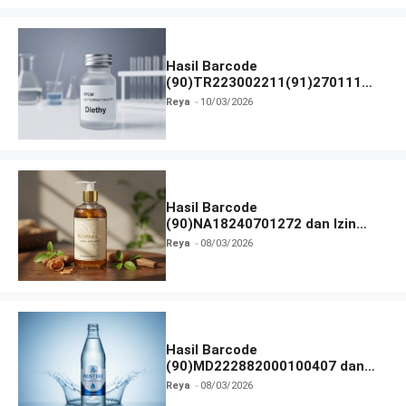
Hasil Barcode
(90)TR223002211(91)270111
dan Izin BPOM
Reya
10/03/2026
Hasil Barcode
(90)NA18240701272 dan Izin
BPOM
Reya
08/03/2026
Hasil Barcode
(90)MD222882000100407 dan
Izin BPOM
Reya
08/03/2026