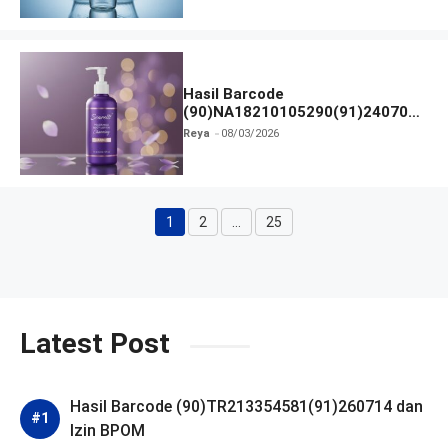
Hasil Barcode
(90)NA18210105290(91)240703
dan Izin BPOM
Reya
08/03/2026
1
2
…
25
Halaman
Halaman
Halaman
Latest Post
Hasil Barcode (90)TR213354581(91)260714 dan
Izin BPOM