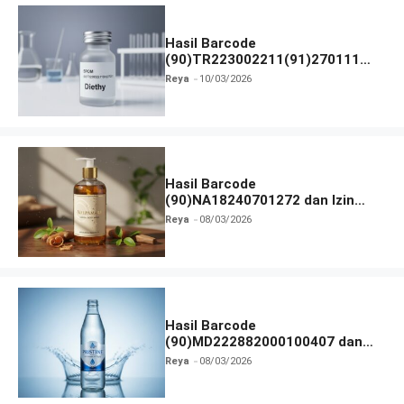
Hasil Barcode
(90)TR223002211(91)270111
dan Izin BPOM
Reya
10/03/2026
Hasil Barcode
(90)NA18240701272 dan Izin
BPOM
Reya
08/03/2026
Hasil Barcode
(90)MD222882000100407 dan
Izin BPOM
Reya
08/03/2026