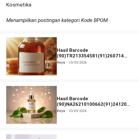
Kosmetika
Menampilkan postingan kategori Kode BPOM.
Hasil Barcode
(90)TR213354581(91)260714
dan Izin BPOM
Reya
10/03/2026
Hasil Barcode
(90)NA26210100662(91)241203
dan Izin BPOM
Reya
10/03/2026