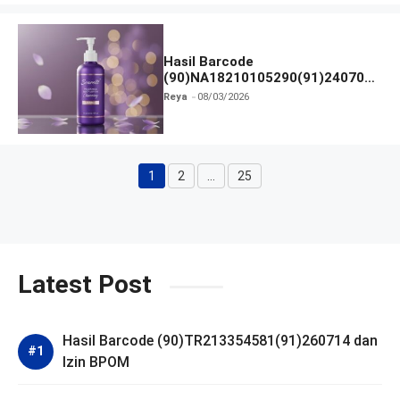
Hasil Barcode
(90)NA18210105290(91)240703
dan Izin BPOM
Reya
08/03/2026
1
2
…
25
Halaman
Halaman
Halaman
Latest Post
Hasil Barcode (90)TR213354581(91)260714 dan
Izin BPOM