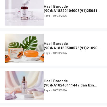
Hasil Barcode
(90)NA18220104003(91)250418
dan Izin BPOM
Reya
10/03/2026
Hasil Barcode
(90)NA18180500576(91)210906
dan Izin BPOM
Reya
10/03/2026
Hasil Barcode
(90)NA18240111449 dan Izin
BPOM
Reya
10/03/2026