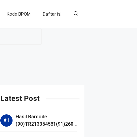
Kode BPOM
Daftar isi
Latest Post
Hasil Barcode
(90)TR213354581(91)2607
14 dan Izin BPOM