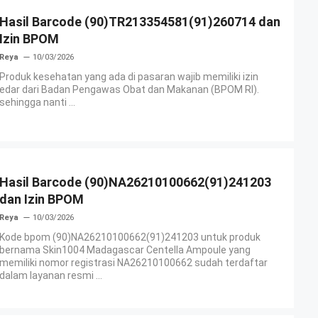
Hasil Barcode (90)TR213354581(91)260714 dan
Izin BPOM
Reya
10/03/2026
Produk kesehatan yang ada di pasaran wajib memiliki izin
edar dari Badan Pengawas Obat dan Makanan (BPOM RI).
sehingga nanti ...
Hasil Barcode (90)NA26210100662(91)241203
dan Izin BPOM
Reya
10/03/2026
Kode bpom (90)NA26210100662(91)241203 untuk produk
bernama Skin1004 Madagascar Centella Ampoule yang
memiliki nomor registrasi NA26210100662 sudah terdaftar
dalam layanan resmi ...