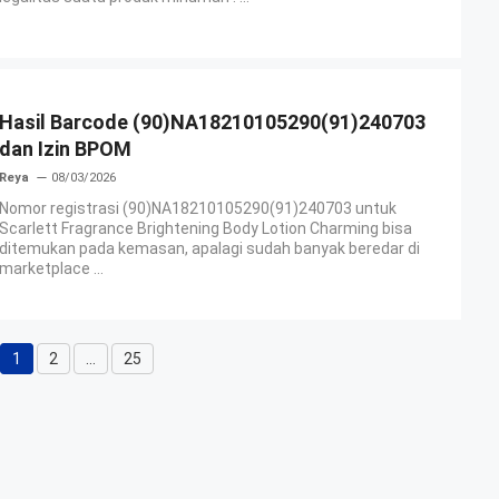
Hasil Barcode (90)NA18210105290(91)240703
dan Izin BPOM
Reya
08/03/2026
Nomor registrasi (90)NA18210105290(91)240703 untuk
Scarlett Fragrance Brightening Body Lotion Charming bisa
ditemukan pada kemasan, apalagi sudah banyak beredar di
marketplace ...
1
2
…
25
Halaman
Halaman
Halaman