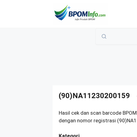
Langsung
ke
isi
(90)NA11230200159
Hasil cek dan scan barcode BPOM
dengan nomor registrasi (90)NA1
Kategori