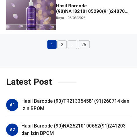
Hasil Barcode
(90)NA18210105290(91)240703
dan Izin BPOM
Reya
08/03/2026
1
2
…
25
Halaman
Halaman
Halaman
Latest Post
Hasil Barcode (90)TR213354581(91)260714 dan
Izin BPOM
Hasil Barcode (90)NA26210100662(91)241203
dan Izin BPOM