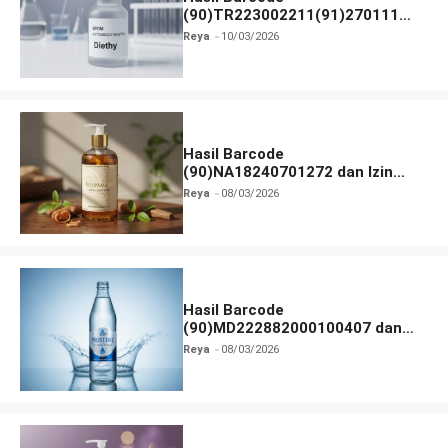
(90)TR223002211(91)270111
dan Izin BPOM
Reya
10/03/2026
Hasil Barcode
(90)NA18240701272 dan Izin
BPOM
Reya
08/03/2026
Hasil Barcode
(90)MD222882000100407 dan
Izin BPOM
Reya
08/03/2026