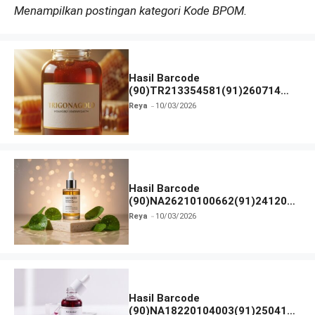
Menampilkan postingan kategori Kode BPOM.
Hasil Barcode
(90)TR213354581(91)260714
dan Izin BPOM
Reya
10/03/2026
Hasil Barcode
(90)NA26210100662(91)241203
dan Izin BPOM
Reya
10/03/2026
Hasil Barcode
(90)NA18220104003(91)250418