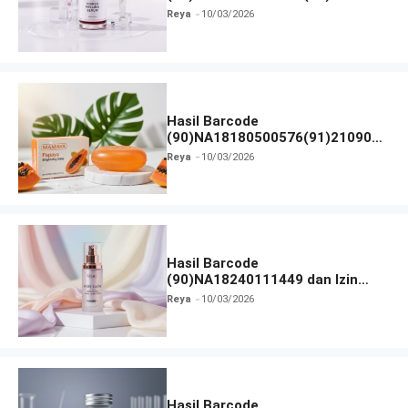
dan Izin BPOM
Reya
10/03/2026
Hasil Barcode
(90)NA18180500576(91)210906
dan Izin BPOM
Reya
10/03/2026
Hasil Barcode
(90)NA18240111449 dan Izin
BPOM
Reya
10/03/2026
Hasil Barcode