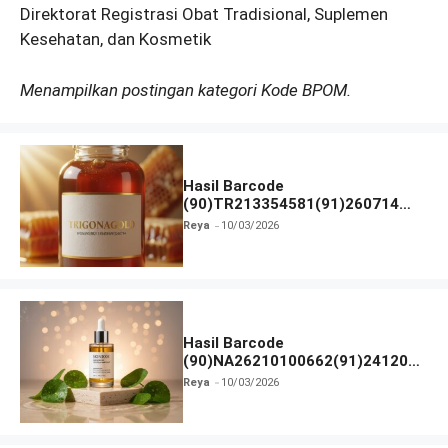
Direktorat Registrasi Obat Tradisional, Suplemen
Kesehatan, dan Kosmetik
Menampilkan postingan kategori Kode BPOM.
Hasil Barcode
(90)TR213354581(91)260714
dan Izin BPOM
Reya
10/03/2026
Hasil Barcode
(90)NA26210100662(91)241203
dan Izin BPOM
Reya
10/03/2026