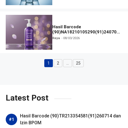
Hasil Barcode
(90)NA18210105290(91)240703
dan Izin BPOM
Reya
08/03/2026
1
2
…
25
Halaman
Halaman
Halaman
Latest Post
Hasil Barcode (90)TR213354581(91)260714 dan
Izin BPOM