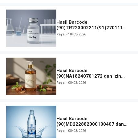
Hasil Barcode
(90)TR223002211(91)270111
dan Izin BPOM
Reya
10/03/2026
Hasil Barcode
(90)NA18240701272 dan Izin
BPOM
Reya
08/03/2026
Hasil Barcode
(90)MD222882000100407 dan
Izin BPOM
Reya
08/03/2026