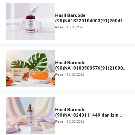
Hasil Barcode
(90)NA18220104003(91)250418
dan Izin BPOM
Reya
10/03/2026
Hasil Barcode
(90)NA18180500576(91)210906
dan Izin BPOM
Reya
10/03/2026
Hasil Barcode
(90)NA18240111449 dan Izin
BPOM
Reya
10/03/2026