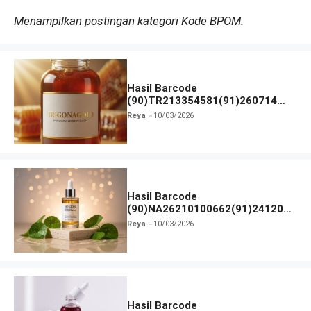
Menampilkan postingan kategori Kode BPOM.
Hasil Barcode
(90)TR213354581(91)260714
dan Izin BPOM
Reya
10/03/2026
Hasil Barcode
(90)NA26210100662(91)241203
dan Izin BPOM
Reya
10/03/2026
Hasil Barcode