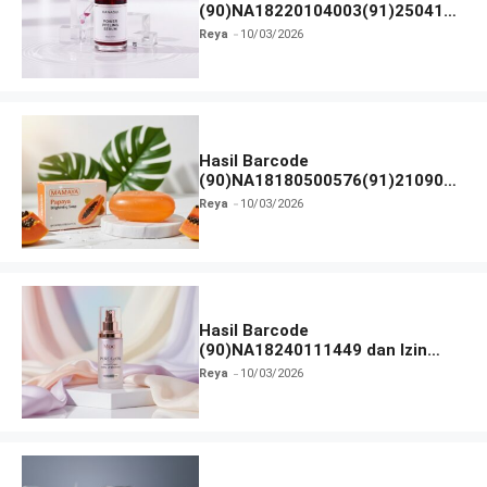
(90)NA18220104003(91)250418
dan Izin BPOM
Reya
10/03/2026
Hasil Barcode
(90)NA18180500576(91)210906
dan Izin BPOM
Reya
10/03/2026
Hasil Barcode
(90)NA18240111449 dan Izin
BPOM
Reya
10/03/2026