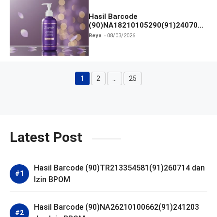
Hasil Barcode
(90)NA18210105290(91)240703
dan Izin BPOM
Reya
08/03/2026
1
2
…
25
Halaman
Halaman
Halaman
Latest Post
Hasil Barcode (90)TR213354581(91)260714 dan
Izin BPOM
Hasil Barcode (90)NA26210100662(91)241203