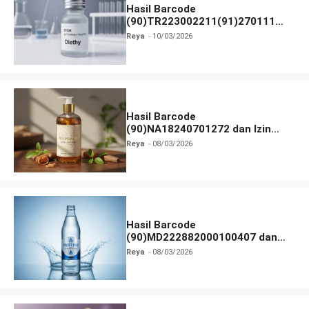
Hasil Barcode
(90)TR223002211(91)270111
dan Izin BPOM
Reya
10/03/2026
Hasil Barcode
(90)NA18240701272 dan Izin
BPOM
Reya
08/03/2026
Hasil Barcode
(90)MD222882000100407 dan
Izin BPOM
Reya
08/03/2026