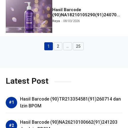
Hasil Barcode
(90)NA18210105290(91)240703
dan Izin BPOM
Reya
08/03/2026
1
2
…
25
Halaman
Halaman
Halaman
Latest Post
Hasil Barcode (90)TR213354581(91)260714 dan
Izin BPOM
Hasil Barcode (90)NA26210100662(91)241203