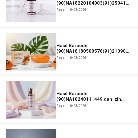
(90)NA18220104003(91)250418
dan Izin BPOM
Reya
10/03/2026
Hasil Barcode
(90)NA18180500576(91)210906
dan Izin BPOM
Reya
10/03/2026
Hasil Barcode
(90)NA18240111449 dan Izin
BPOM
Reya
10/03/2026