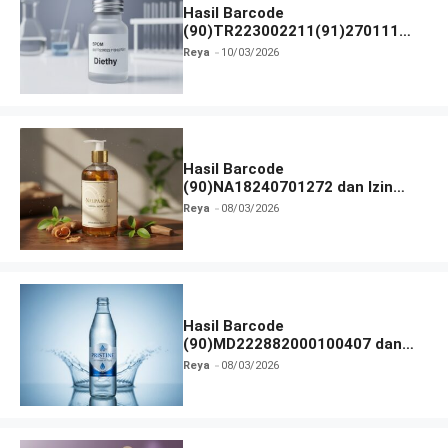
Hasil Barcode
(90)TR223002211(91)270111
dan Izin BPOM
Reya
10/03/2026
Hasil Barcode
(90)NA18240701272 dan Izin
BPOM
Reya
08/03/2026
Hasil Barcode
(90)MD222882000100407 dan
Izin BPOM
Reya
08/03/2026