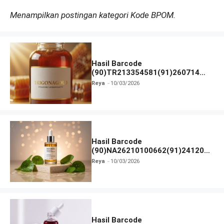
Menampilkan postingan kategori Kode BPOM.
Hasil Barcode
(90)TR213354581(91)260714
dan Izin BPOM
Reya
10/03/2026
Hasil Barcode
(90)NA26210100662(91)241203
dan Izin BPOM
Reya
10/03/2026
Hasil Barcode