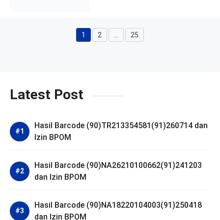
1
2
…
25
Halaman
Halaman
Halaman
Latest Post
Hasil Barcode (90)TR213354581(91)260714 dan
Izin BPOM
Hasil Barcode (90)NA26210100662(91)241203
dan Izin BPOM
Hasil Barcode (90)NA18220104003(91)250418
dan Izin BPOM