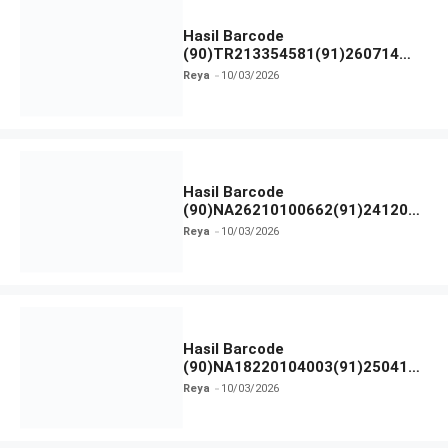
Hasil Barcode
(90)TR213354581(91)260714
dan Izin BPOM
Reya
10/03/2026
Hasil Barcode
(90)NA26210100662(91)241203
dan Izin BPOM
Reya
10/03/2026
Hasil Barcode
(90)NA18220104003(91)250418
dan Izin BPOM
Reya
10/03/2026