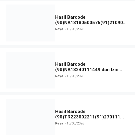
Hasil Barcode
(90)NA18180500576(91)210906
dan Izin BPOM
Reya
10/03/2026
Hasil Barcode
(90)NA18240111449 dan Izin
BPOM
Reya
10/03/2026
Hasil Barcode
(90)TR223002211(91)270111
dan Izin BPOM
Reya
10/03/2026