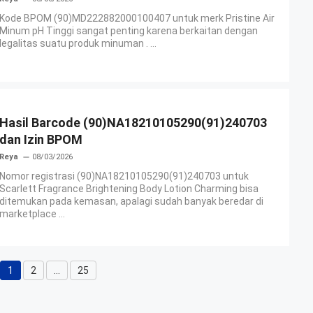
Kode BPOM (90)MD222882000100407 untuk merk Pristine Air
Minum pH Tinggi sangat penting karena berkaitan dengan
legalitas suatu produk minuman . ...
Hasil Barcode (90)NA18210105290(91)240703
dan Izin BPOM
Reya
08/03/2026
Nomor registrasi (90)NA18210105290(91)240703 untuk
Scarlett Fragrance Brightening Body Lotion Charming bisa
ditemukan pada kemasan, apalagi sudah banyak beredar di
marketplace ...
1
2
…
25
Halaman
Halaman
Halaman