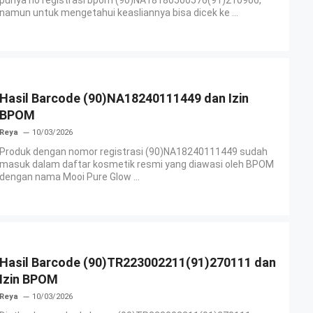
punya no registrasi bpom (90)NA18180500576(91)210906,
namun untuk mengetahui keasliannya bisa dicek ke ...
Hasil Barcode (90)NA18240111449 dan Izin
BPOM
Reya
10/03/2026
Produk dengan nomor registrasi (90)NA18240111449 sudah
masuk dalam daftar kosmetik resmi yang diawasi oleh BPOM
dengan nama Mooi Pure Glow ...
Hasil Barcode (90)TR223002211(91)270111 dan
Izin BPOM
Reya
10/03/2026