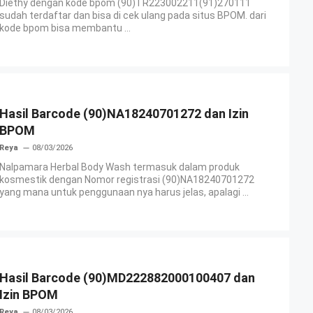
Diethy dengan kode bpom (90)TR223002211(91)270111
sudah terdaftar dan bisa di cek ulang pada situs BPOM. dari
kode bpom bisa membantu ...
Hasil Barcode (90)NA18240701272 dan Izin
BPOM
Reya
08/03/2026
Nalpamara Herbal Body Wash termasuk dalam produk
kosmestik dengan Nomor registrasi (90)NA18240701272
yang mana untuk penggunaan nya harus jelas, apalagi ...
Hasil Barcode (90)MD222882000100407 dan
Izin BPOM
Reya
08/03/2026