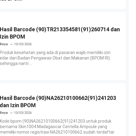
Hasil Barcode (90)TR213354581(91)260714 dan
Izin BPOM
Reya
10/03/2026
Produk kesehatan yang ada di pasaran wajib memiliki izin
edar dari Badan Pengawas Obat dan Makanan (BPOM RI).
sehingga nanti ...
Hasil Barcode (90)NA26210100662(91)241203
dan Izin BPOM
Reya
10/03/2026
Kode bpom (90)NA26210100662(91)241203 untuk produk
bernama Skin1004 Madagascar Centella Ampoule yang
memiliki nomor registrasi NA26210100662 sudah terdaftar