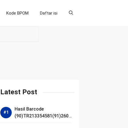
Kode BPOM
Daftar isi
Latest Post
Hasil Barcode
(90)TR213354581(91)2607
14 dan Izin BPOM