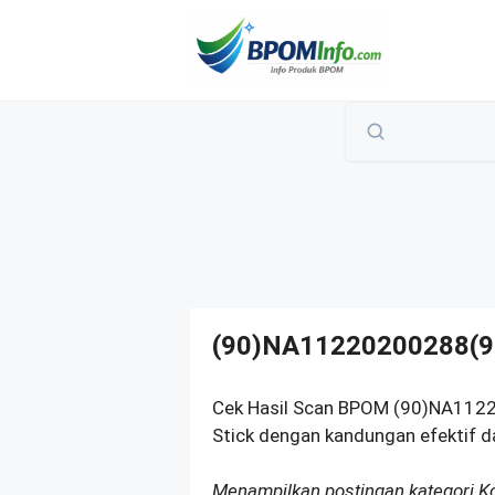
Langsung
ke
isi
(90)NA11220200288(9
Cek Hasil Scan BPOM (90)NA1122
Stick dengan kandungan efektif d
Menampilkan postingan kategori 