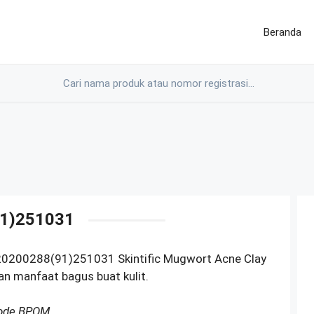
Beranda
1)251031
0200288(91)251031 Skintific Mugwort Acne Clay
an manfaat bagus buat kulit.
Kode BPOM.