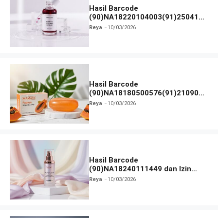
Hasil Barcode
(90)NA18220104003(91)250418
dan Izin BPOM
Reya
10/03/2026
Hasil Barcode
(90)NA18180500576(91)210906
dan Izin BPOM
Reya
10/03/2026
Hasil Barcode
(90)NA18240111449 dan Izin
BPOM
Reya
10/03/2026