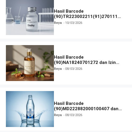
Hasil Barcode
(90)TR223002211(91)270111
dan Izin BPOM
Reya
10/03/2026
Hasil Barcode
(90)NA18240701272 dan Izin
BPOM
Reya
08/03/2026
Hasil Barcode
(90)MD222882000100407 dan
Izin BPOM
Reya
08/03/2026