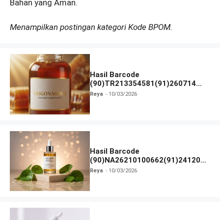
Bahan yang Aman.
Menampilkan postingan kategori Kode BPOM.
Hasil Barcode
(90)TR213354581(91)260714
dan Izin BPOM
Reya
10/03/2026
Hasil Barcode
(90)NA26210100662(91)241203
dan Izin BPOM
Reya
10/03/2026