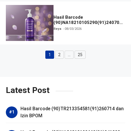
Hasil Barcode
(90)NA18210105290(91)240703
dan Izin BPOM
Reya
08/03/2026
1
2
…
25
Halaman
Halaman
Halaman
Latest Post
Hasil Barcode (90)TR213354581(91)260714 dan
Izin BPOM