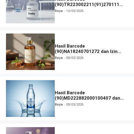
(90)TR223002211(91)270111
dan Izin BPOM
Reya
10/03/2026
Hasil Barcode
(90)NA18240701272 dan Izin
BPOM
Reya
08/03/2026
Hasil Barcode
(90)MD222882000100407 dan
Izin BPOM
Reya
08/03/2026