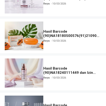
dan Izin BPOM
Reya
10/03/2026
Hasil Barcode
(90)NA18180500576(91)210906
dan Izin BPOM
Reya
10/03/2026
Hasil Barcode
(90)NA18240111449 dan Izin
BPOM
Reya
10/03/2026
Hasil Barcode