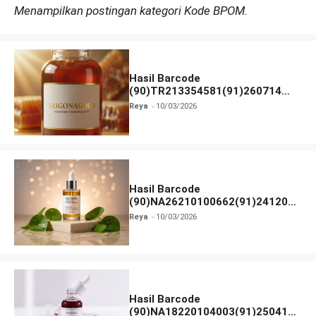
Menampilkan postingan kategori Kode BPOM.
Hasil Barcode
(90)TR213354581(91)260714
dan Izin BPOM
Reya
10/03/2026
Hasil Barcode
(90)NA26210100662(91)241203
dan Izin BPOM
Reya
10/03/2026
Hasil Barcode
(90)NA18220104003(91)250418