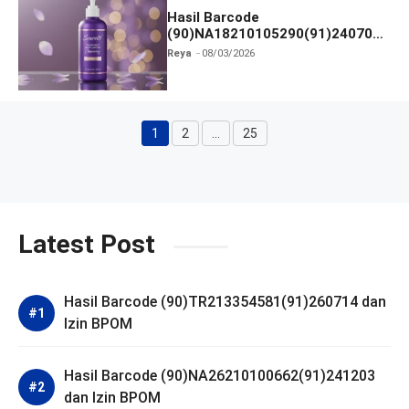
Hasil Barcode
(90)NA18210105290(91)240703
dan Izin BPOM
Reya
08/03/2026
1
2
…
25
Halaman
Halaman
Halaman
Latest Post
Hasil Barcode (90)TR213354581(91)260714 dan
Izin BPOM
Hasil Barcode (90)NA26210100662(91)241203
dan Izin BPOM