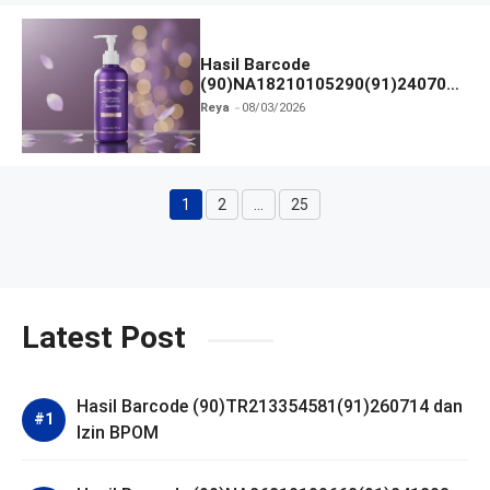
Hasil Barcode
(90)NA18210105290(91)240703
dan Izin BPOM
Reya
08/03/2026
1
2
…
25
Halaman
Halaman
Halaman
Latest Post
Hasil Barcode (90)TR213354581(91)260714 dan
Izin BPOM