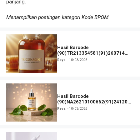
panjang.
Menampilkan postingan kategori Kode BPOM.
Hasil Barcode
(90)TR213354581(91)260714
dan Izin BPOM
Reya
10/03/2026
Hasil Barcode
(90)NA26210100662(91)241203
dan Izin BPOM
Reya
10/03/2026