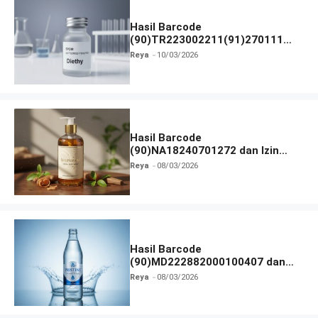
Hasil Barcode
(90)TR223002211(91)270111
dan Izin BPOM
Reya
10/03/2026
Hasil Barcode
(90)NA18240701272 dan Izin
BPOM
Reya
08/03/2026
Hasil Barcode
(90)MD222882000100407 dan
Izin BPOM
Reya
08/03/2026