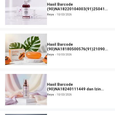
Hasil Barcode
(90)NA18220104003(91)250418
dan Izin BPOM
Reya
10/03/2026
Hasil Barcode
(90)NA18180500576(91)210906
dan Izin BPOM
Reya
10/03/2026
Hasil Barcode
(90)NA18240111449 dan Izin
BPOM
Reya
10/03/2026