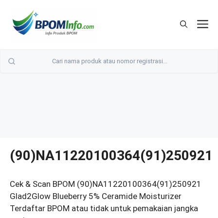
Langsung
ke
M
isi
(90)NA11220100364(91)250921
Cek & Scan BPOM (90)NA11220100364(91)250921
Glad2Glow Blueberry 5% Ceramide Moisturizer
Terdaftar BPOM atau tidak untuk pemakaian jangka