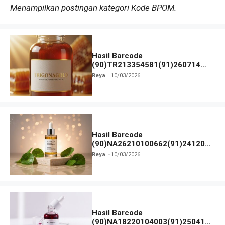
Menampilkan postingan kategori Kode BPOM.
Hasil Barcode
(90)TR213354581(91)260714
dan Izin BPOM
Reya
10/03/2026
Hasil Barcode
(90)NA26210100662(91)241203
dan Izin BPOM
Reya
10/03/2026
Hasil Barcode
(90)NA18220104003(91)250418