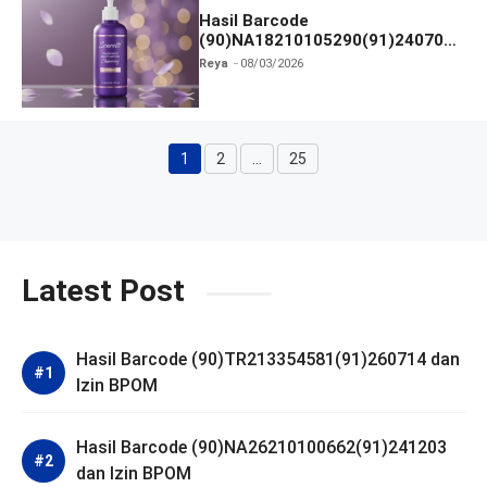
Hasil Barcode
(90)NA18210105290(91)240703
dan Izin BPOM
Reya
08/03/2026
1
2
…
25
Halaman
Halaman
Halaman
Latest Post
Hasil Barcode (90)TR213354581(91)260714 dan
Izin BPOM
Hasil Barcode (90)NA26210100662(91)241203
dan Izin BPOM