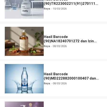
(90)TR223002211(91)270111
dan Izin BPOM
Reya
10/03/2026
Hasil Barcode
(90)NA18240701272 dan Izin
BPOM
Reya
08/03/2026
Hasil Barcode
(90)MD222882000100407 dan
Izin BPOM
Reya
08/03/2026