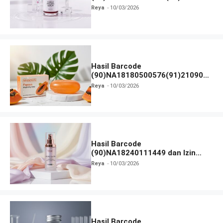
dan Izin BPOM
Reya
10/03/2026
Hasil Barcode
(90)NA18180500576(91)210906
dan Izin BPOM
Reya
10/03/2026
Hasil Barcode
(90)NA18240111449 dan Izin
BPOM
Reya
10/03/2026
Hasil Barcode