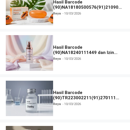
Hasil Barcode
(90)NA18180500576(91)210906
dan Izin BPOM
Reya
10/03/2026
Hasil Barcode
(90)NA18240111449 dan Izin
BPOM
Reya
10/03/2026
Hasil Barcode
(90)TR223002211(91)270111
dan Izin BPOM
Reya
10/03/2026