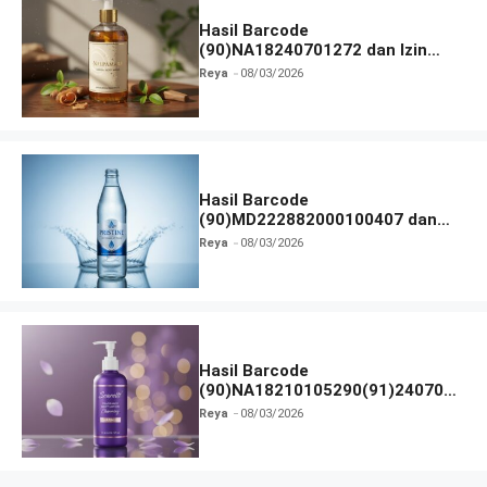
Hasil Barcode
(90)NA18240701272 dan Izin
BPOM
Reya
08/03/2026
Hasil Barcode
(90)MD222882000100407 dan
Izin BPOM
Reya
08/03/2026
Hasil Barcode
(90)NA18210105290(91)240703
dan Izin BPOM
Reya
08/03/2026