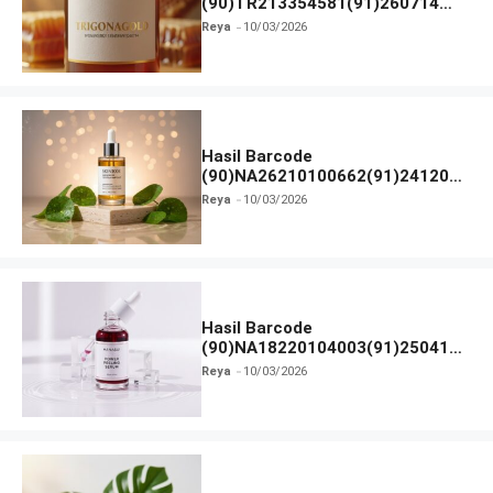
(90)TR213354581(91)260714
dan Izin BPOM
Reya
10/03/2026
Hasil Barcode
(90)NA26210100662(91)241203
dan Izin BPOM
Reya
10/03/2026
Hasil Barcode
(90)NA18220104003(91)250418
dan Izin BPOM
Reya
10/03/2026