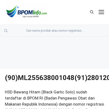
Langsung
ke
M
isi
(90)ML255638001048(91)28012
HSD Bawang Hitam (Black Garlic Solo) sudah
terdaftar di BPOM RI (Badan Pengawas Obat dan
Makanan Republik Indonesia) dengan nomor registrasi