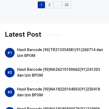
1
2
…
25
Halaman
Halaman
Halaman
Latest Post
Hasil Barcode (90)TR213354581(91)260714 dan
Izin BPOM
Hasil Barcode (90)NA26210100662(91)241203
dan Izin BPOM
Hasil Barcode (90)NA18220104003(91)250418
dan Izin BPOM
Hasil Barcode (90)NA18180500576(91)210906