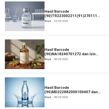
Hasil Barcode
(90)TR223002211(91)270111
dan Izin BPOM
Reya
10/03/2026
Hasil Barcode
(90)NA18240701272 dan Izin
BPOM
Reya
08/03/2026
Hasil Barcode
(90)MD222882000100407 dan
Izin BPOM
Reya
08/03/2026