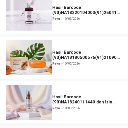
Hasil Barcode
(90)NA18220104003(91)250418
dan Izin BPOM
Reya
10/03/2026
Hasil Barcode
(90)NA18180500576(91)210906
dan Izin BPOM
Reya
10/03/2026
Hasil Barcode
(90)NA18240111449 dan Izin
BPOM
Reya
10/03/2026