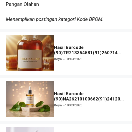
Pangan Olahan
Menampilkan postingan kategori Kode BPOM.
Hasil Barcode
(90)TR213354581(91)260714
dan Izin BPOM
Reya
10/03/2026
Hasil Barcode
(90)NA26210100662(91)241203
dan Izin BPOM
Reya
10/03/2026