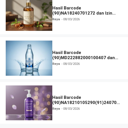
Hasil Barcode
(90)NA18240701272 dan Izin
BPOM
Reya
08/03/2026
Hasil Barcode
(90)MD222882000100407 dan
Izin BPOM
Reya
08/03/2026
Hasil Barcode
(90)NA18210105290(91)240703
dan Izin BPOM
Reya
08/03/2026