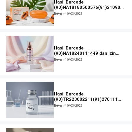
Hasil Barcode
(90)NA18180500576(91)210906
dan Izin BPOM
Reya
10/03/2026
Hasil Barcode
(90)NA18240111449 dan Izin
BPOM
Reya
10/03/2026
Hasil Barcode
(90)TR223002211(91)270111
dan Izin BPOM
Reya
10/03/2026