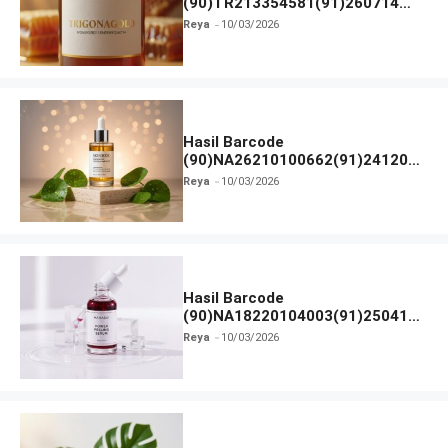
(90)TR213354581(91)260714
dan Izin BPOM
Reya
10/03/2026
Hasil Barcode
(90)NA26210100662(91)241203
dan Izin BPOM
Reya
10/03/2026
Hasil Barcode
(90)NA18220104003(91)250418
dan Izin BPOM
Reya
10/03/2026