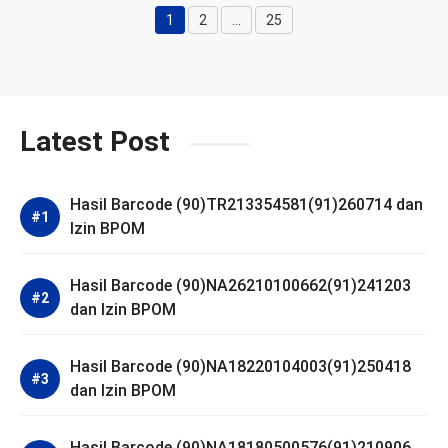
1
2
…
25
Halaman
Halaman
Halaman
Latest Post
Hasil Barcode (90)TR213354581(91)260714 dan
Izin BPOM
Hasil Barcode (90)NA26210100662(91)241203
dan Izin BPOM
Hasil Barcode (90)NA18220104003(91)250418
dan Izin BPOM
Hasil Barcode (90)NA18180500576(91)210906