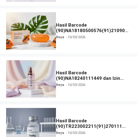
Hasil Barcode
(90)NA18180500576(91)210906
dan Izin BPOM
Reya
10/03/2026
Hasil Barcode
(90)NA18240111449 dan Izin
BPOM
Reya
10/03/2026
Hasil Barcode
(90)TR223002211(91)270111
dan Izin BPOM
Reya
10/03/2026