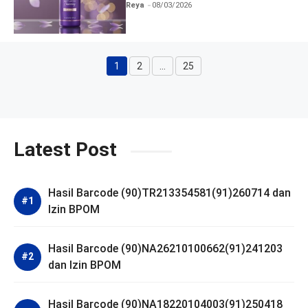
dan Izin BPOM
Reya
08/03/2026
1
2
…
25
Halaman
Halaman
Halaman
Latest Post
Hasil Barcode (90)TR213354581(91)260714 dan
Izin BPOM
Hasil Barcode (90)NA26210100662(91)241203
dan Izin BPOM
Hasil Barcode (90)NA18220104003(91)250418