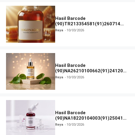
Hasil Barcode
(90)TR213354581(91)260714
dan Izin BPOM
Reya
10/03/2026
Hasil Barcode
(90)NA26210100662(91)241203
dan Izin BPOM
Reya
10/03/2026
Hasil Barcode
(90)NA18220104003(91)250418
dan Izin BPOM
Reya
10/03/2026