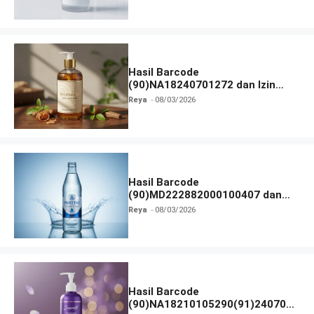
Hasil Barcode
(90)NA18240701272 dan Izin
BPOM
Reya
08/03/2026
Hasil Barcode
(90)MD222882000100407 dan
Izin BPOM
Reya
08/03/2026
Hasil Barcode
(90)NA18210105290(91)240703