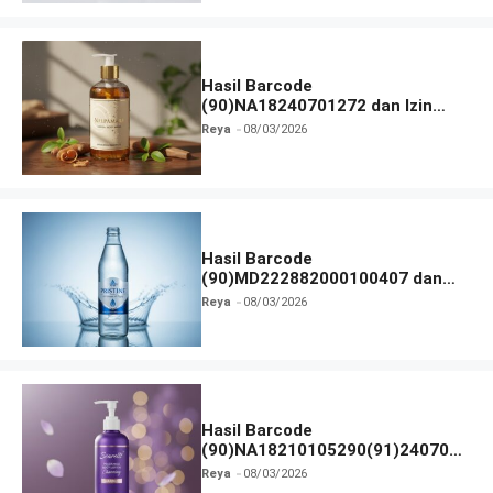
Hasil Barcode
(90)NA18240701272 dan Izin
BPOM
Reya
08/03/2026
Hasil Barcode
(90)MD222882000100407 dan
Izin BPOM
Reya
08/03/2026
Hasil Barcode
(90)NA18210105290(91)240703
dan Izin BPOM
Reya
08/03/2026