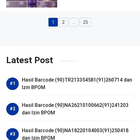
1
2
…
25
Halaman
Halaman
Halaman
Latest Post
Hasil Barcode (90)TR213354581(91)260714 dan
Izin BPOM
Hasil Barcode (90)NA26210100662(91)241203
dan Izin BPOM
Hasil Barcode (90)NA18220104003(91)250418
dan Izin BPOM