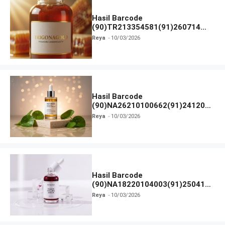
Hasil Barcode
(90)TR213354581(91)260714
dan Izin BPOM
Reya
10/03/2026
Hasil Barcode
(90)NA26210100662(91)241203
dan Izin BPOM
Reya
10/03/2026
Hasil Barcode
(90)NA18220104003(91)250418
dan Izin BPOM
Reya
10/03/2026