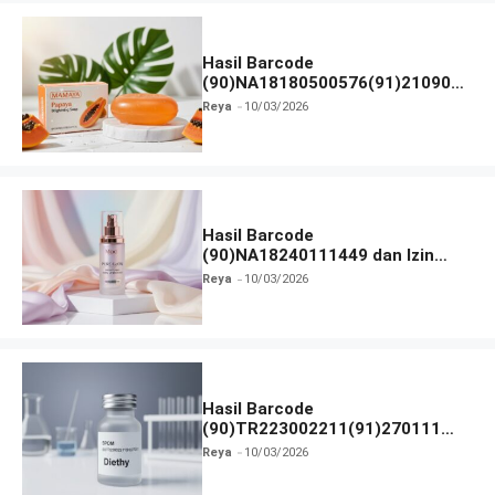
Hasil Barcode
(90)NA18180500576(91)210906
dan Izin BPOM
Reya
10/03/2026
Hasil Barcode
(90)NA18240111449 dan Izin
BPOM
Reya
10/03/2026
Hasil Barcode
(90)TR223002211(91)270111
dan Izin BPOM
Reya
10/03/2026