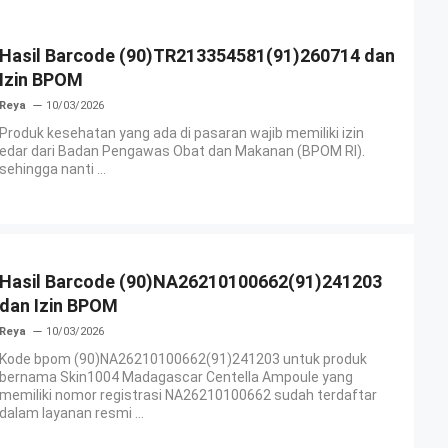
Hasil Barcode (90)TR213354581(91)260714 dan
Izin BPOM
Reya
10/03/2026
Produk kesehatan yang ada di pasaran wajib memiliki izin
edar dari Badan Pengawas Obat dan Makanan (BPOM RI).
sehingga nanti ...
Hasil Barcode (90)NA26210100662(91)241203
dan Izin BPOM
Reya
10/03/2026
Kode bpom (90)NA26210100662(91)241203 untuk produk
bernama Skin1004 Madagascar Centella Ampoule yang
memiliki nomor registrasi NA26210100662 sudah terdaftar
dalam layanan resmi ...