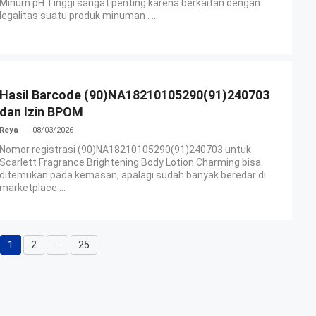
Minum pH Tinggi sangat penting karena berkaitan dengan
legalitas suatu produk minuman . ...
Hasil Barcode (90)NA18210105290(91)240703
dan Izin BPOM
Reya
08/03/2026
Nomor registrasi (90)NA18210105290(91)240703 untuk
Scarlett Fragrance Brightening Body Lotion Charming bisa
ditemukan pada kemasan, apalagi sudah banyak beredar di
marketplace ...
1
2
…
25
Halaman
Halaman
Halaman