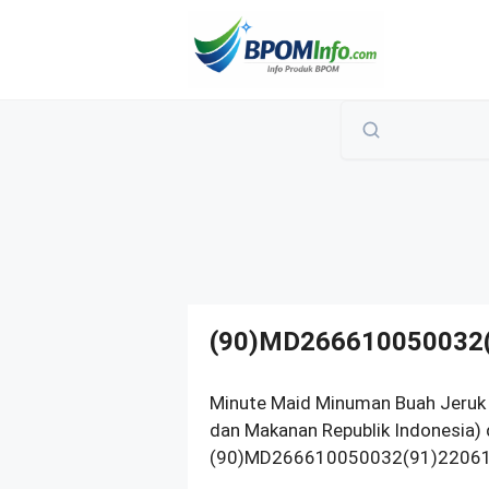
Langsung
ke
isi
(90)MD266610050032
Minute Maid Minuman Buah Jeruk 
dan Makanan Republik Indonesia) 
(90)MD266610050032(91)220614. 