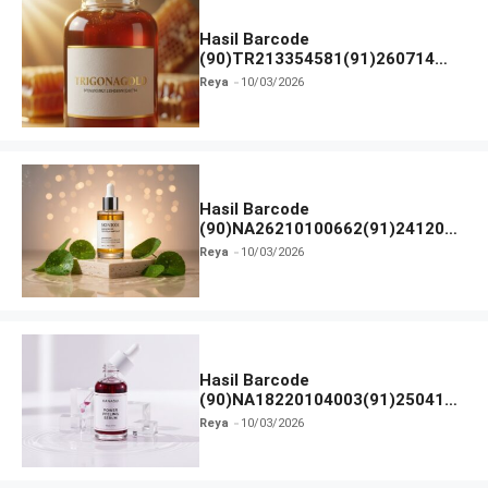
Hasil Barcode
(90)TR213354581(91)260714
dan Izin BPOM
Reya
10/03/2026
Hasil Barcode
(90)NA26210100662(91)241203
dan Izin BPOM
Reya
10/03/2026
Hasil Barcode
(90)NA18220104003(91)250418
dan Izin BPOM
Reya
10/03/2026