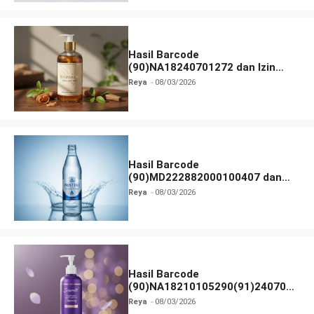
Hasil Barcode
(90)NA18240701272 dan Izin
BPOM
Reya
08/03/2026
Hasil Barcode
(90)MD222882000100407 dan
Izin BPOM
Reya
08/03/2026
Hasil Barcode
(90)NA18210105290(91)240703
dan Izin BPOM
Reya
08/03/2026