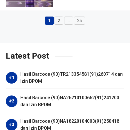
1
2
…
25
Halaman
Halaman
Halaman
Latest Post
Hasil Barcode (90)TR213354581(91)260714 dan
Izin BPOM
Hasil Barcode (90)NA26210100662(91)241203
dan Izin BPOM
Hasil Barcode (90)NA18220104003(91)250418
dan Izin BPOM