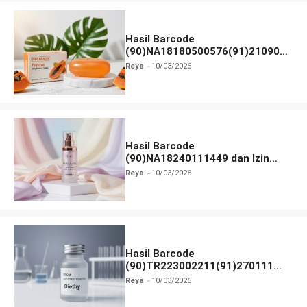
Hasil Barcode
(90)NA18180500576(91)210906
dan Izin BPOM
Reya
10/03/2026
Hasil Barcode
(90)NA18240111449 dan Izin
BPOM
Reya
10/03/2026
Hasil Barcode
(90)TR223002211(91)270111
dan Izin BPOM
Reya
10/03/2026