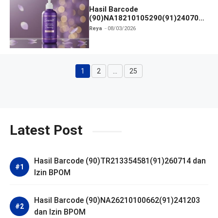
Hasil Barcode
(90)NA18210105290(91)240703
dan Izin BPOM
Reya
08/03/2026
1
2
…
25
Halaman
Halaman
Halaman
Latest Post
Hasil Barcode (90)TR213354581(91)260714 dan
Izin BPOM
Hasil Barcode (90)NA26210100662(91)241203
dan Izin BPOM