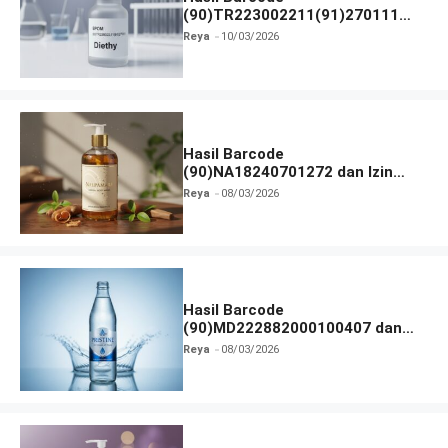
(90)TR223002211(91)270111
dan Izin BPOM
Reya
10/03/2026
Hasil Barcode
(90)NA18240701272 dan Izin
BPOM
Reya
08/03/2026
Hasil Barcode
(90)MD222882000100407 dan
Izin BPOM
Reya
08/03/2026