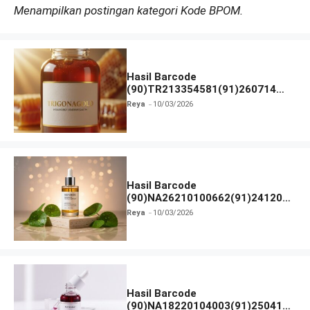
Menampilkan postingan kategori Kode BPOM.
Hasil Barcode
(90)TR213354581(91)260714
dan Izin BPOM
Reya
10/03/2026
Hasil Barcode
(90)NA26210100662(91)241203
dan Izin BPOM
Reya
10/03/2026
Hasil Barcode
(90)NA18220104003(91)250418