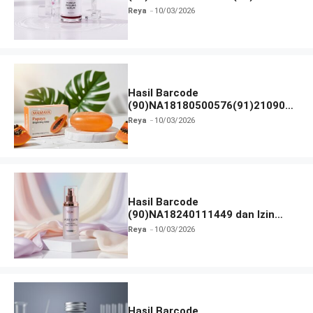
dan Izin BPOM
Reya
10/03/2026
Hasil Barcode
(90)NA18180500576(91)210906
dan Izin BPOM
Reya
10/03/2026
Hasil Barcode
(90)NA18240111449 dan Izin
BPOM
Reya
10/03/2026
Hasil Barcode