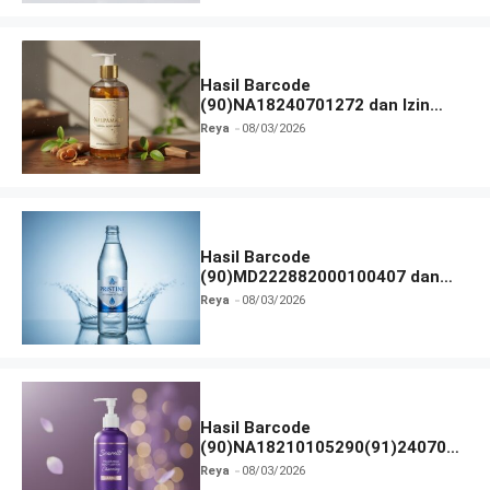
Hasil Barcode
(90)NA18240701272 dan Izin
BPOM
Reya
08/03/2026
Hasil Barcode
(90)MD222882000100407 dan
Izin BPOM
Reya
08/03/2026
Hasil Barcode
(90)NA18210105290(91)240703
dan Izin BPOM
Reya
08/03/2026