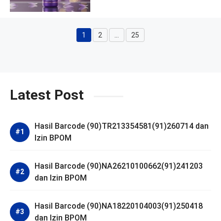
1
2
…
25
Halaman
Halaman
Halaman
Latest Post
Hasil Barcode (90)TR213354581(91)260714 dan
Izin BPOM
Hasil Barcode (90)NA26210100662(91)241203
dan Izin BPOM
Hasil Barcode (90)NA18220104003(91)250418
dan Izin BPOM