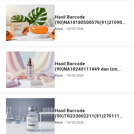
Hasil Barcode
(90)NA18180500576(91)210906
dan Izin BPOM
Reya
10/03/2026
Hasil Barcode
(90)NA18240111449 dan Izin
BPOM
Reya
10/03/2026
Hasil Barcode
(90)TR223002211(91)270111
dan Izin BPOM
Reya
10/03/2026