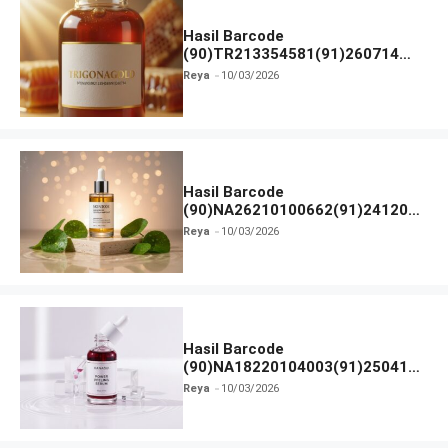
Hasil Barcode
(90)TR213354581(91)260714
dan Izin BPOM
Reya
10/03/2026
Hasil Barcode
(90)NA26210100662(91)241203
dan Izin BPOM
Reya
10/03/2026
Hasil Barcode
(90)NA18220104003(91)250418
dan Izin BPOM
Reya
10/03/2026