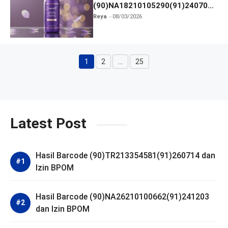
(90)NA18210105290(91)240703
dan Izin BPOM
Reya
08/03/2026
1
2
…
25
Halaman
Halaman
Halaman
Latest Post
Hasil Barcode (90)TR213354581(91)260714 dan
Izin BPOM
Hasil Barcode (90)NA26210100662(91)241203
dan Izin BPOM