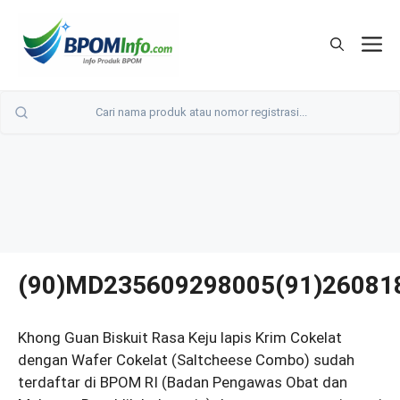
Langsung
ke
M
isi
(90)MD235609298005(91)26081
Khong Guan Biskuit Rasa Keju lapis Krim Cokelat
dengan Wafer Cokelat (Saltcheese Combo) sudah
terdaftar di BPOM RI (Badan Pengawas Obat dan