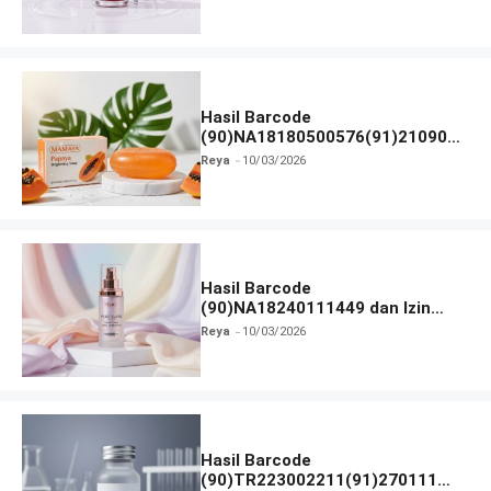
Hasil Barcode
(90)NA18180500576(91)210906
dan Izin BPOM
Reya
10/03/2026
Hasil Barcode
(90)NA18240111449 dan Izin
BPOM
Reya
10/03/2026
Hasil Barcode
(90)TR223002211(91)270111