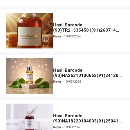
Hasil Barcode
(90)TR213354581(91)260714
dan Izin BPOM
Reya
10/03/2026
Hasil Barcode
(90)NA26210100662(91)241203
dan Izin BPOM
Reya
10/03/2026
Hasil Barcode
(90)NA18220104003(91)250418
dan Izin BPOM
Reya
10/03/2026