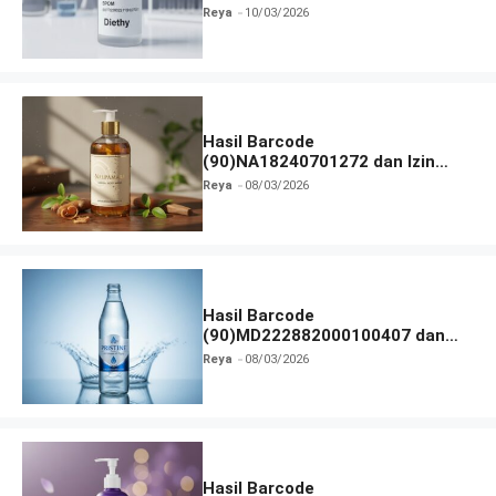
dan Izin BPOM
Reya
10/03/2026
Hasil Barcode
(90)NA18240701272 dan Izin
BPOM
Reya
08/03/2026
Hasil Barcode
(90)MD222882000100407 dan
Izin BPOM
Reya
08/03/2026
Hasil Barcode