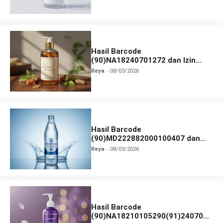
Hasil Barcode
(90)NA18240701272 dan Izin
BPOM
Reya
08/03/2026
Hasil Barcode
(90)MD222882000100407 dan
Izin BPOM
Reya
08/03/2026
Hasil Barcode
(90)NA18210105290(91)240703