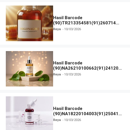
Hasil Barcode
(90)TR213354581(91)260714
dan Izin BPOM
Reya
10/03/2026
Hasil Barcode
(90)NA26210100662(91)241203
dan Izin BPOM
Reya
10/03/2026
Hasil Barcode
(90)NA18220104003(91)250418
dan Izin BPOM
Reya
10/03/2026