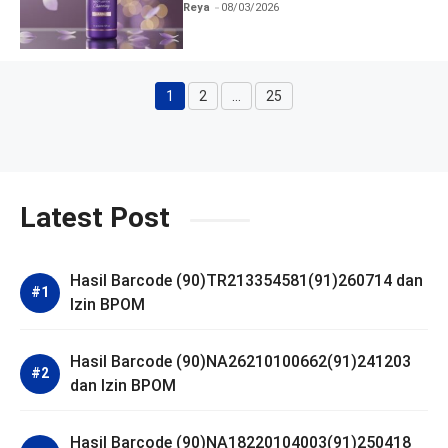
dan Izin BPOM
Reya
08/03/2026
1
2
…
25
Halaman
Halaman
Halaman
Latest Post
Hasil Barcode (90)TR213354581(91)260714 dan
Izin BPOM
Hasil Barcode (90)NA26210100662(91)241203
dan Izin BPOM
Hasil Barcode (90)NA18220104003(91)250418