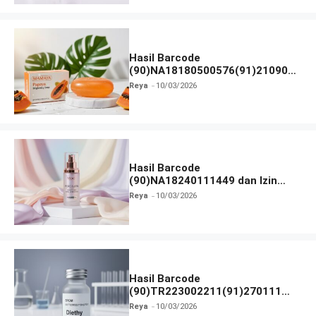
Hasil Barcode
(90)NA18180500576(91)210906
dan Izin BPOM
Reya
10/03/2026
Hasil Barcode
(90)NA18240111449 dan Izin
BPOM
Reya
10/03/2026
Hasil Barcode
(90)TR223002211(91)270111
dan Izin BPOM
Reya
10/03/2026