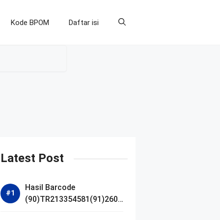
Kode BPOM
Daftar isi
Latest Post
Hasil Barcode
(90)TR213354581(91)2607
14 dan Izin BPOM