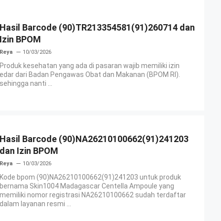
Hasil Barcode (90)TR213354581(91)260714 dan
Izin BPOM
Reya
10/03/2026
Produk kesehatan yang ada di pasaran wajib memiliki izin
edar dari Badan Pengawas Obat dan Makanan (BPOM RI).
sehingga nanti ...
Hasil Barcode (90)NA26210100662(91)241203
dan Izin BPOM
Reya
10/03/2026
Kode bpom (90)NA26210100662(91)241203 untuk produk
bernama Skin1004 Madagascar Centella Ampoule yang
memiliki nomor registrasi NA26210100662 sudah terdaftar
dalam layanan resmi ...