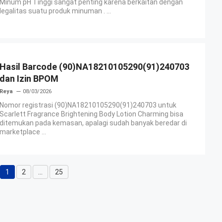
Minum pH Tinggi sangat penting karena berkaitan dengan
legalitas suatu produk minuman . ...
Hasil Barcode (90)NA18210105290(91)240703
dan Izin BPOM
Reya
08/03/2026
Nomor registrasi (90)NA18210105290(91)240703 untuk
Scarlett Fragrance Brightening Body Lotion Charming bisa
ditemukan pada kemasan, apalagi sudah banyak beredar di
marketplace ...
1
2
…
25
Halaman
Halaman
Halaman