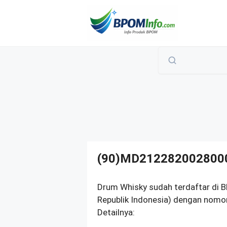
Langsung
ke
isi
(90)MD212282002800
Drum Whisky sudah terdaftar di
Republik Indonesia) dengan nomo
Detailnya: