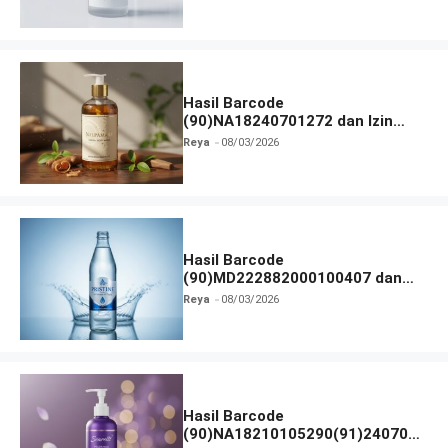
Hasil Barcode
(90)NA18240701272 dan Izin
BPOM
Reya
08/03/2026
Hasil Barcode
(90)MD222882000100407 dan
Izin BPOM
Reya
08/03/2026
Hasil Barcode
(90)NA18210105290(91)240703