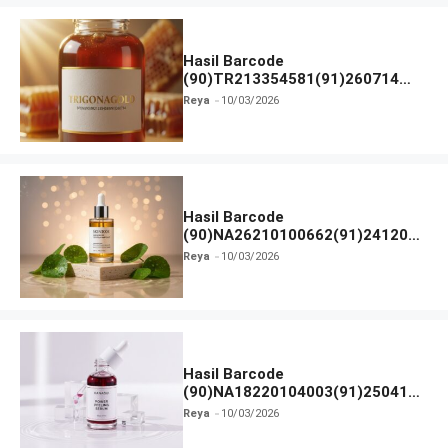
Hasil Barcode
(90)TR213354581(91)260714
dan Izin BPOM
Reya
10/03/2026
Hasil Barcode
(90)NA26210100662(91)241203
dan Izin BPOM
Reya
10/03/2026
Hasil Barcode
(90)NA18220104003(91)250418
dan Izin BPOM
Reya
10/03/2026