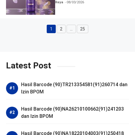
dan Izin BPOM
Reya
08/03/2026
1
2
…
25
Halaman
Halaman
Halaman
Latest Post
Hasil Barcode (90)TR213354581(91)260714 dan
Izin BPOM
Hasil Barcode (90)NA26210100662(91)241203
dan Izin BPOM
Hasil Barcode (90)NA18220104003(91)250418