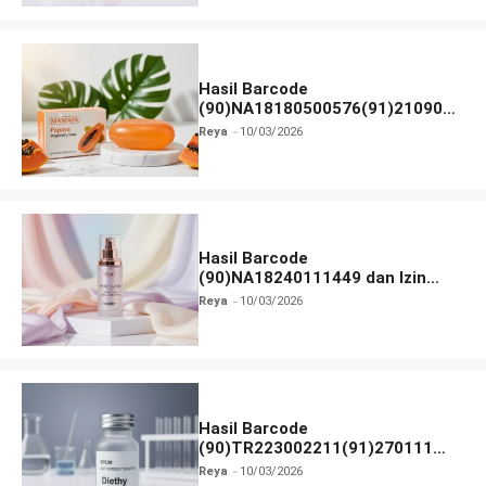
Hasil Barcode
(90)NA18180500576(91)210906
dan Izin BPOM
Reya
10/03/2026
Hasil Barcode
(90)NA18240111449 dan Izin
BPOM
Reya
10/03/2026
Hasil Barcode
(90)TR223002211(91)270111
dan Izin BPOM
Reya
10/03/2026