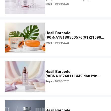
dan Izin BPOM
Reya
10/03/2026
Hasil Barcode
(90)NA18180500576(91)210906
dan Izin BPOM
Reya
10/03/2026
Hasil Barcode
(90)NA18240111449 dan Izin
BPOM
Reya
10/03/2026
Hasil Barcode