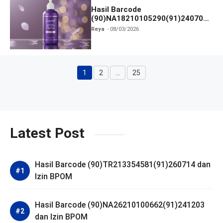
Hasil Barcode
(90)NA18210105290(91)240703
dan Izin BPOM
Reya
08/03/2026
1
2
…
25
Halaman
Halaman
Halaman
Latest Post
Hasil Barcode (90)TR213354581(91)260714 dan
Izin BPOM
Hasil Barcode (90)NA26210100662(91)241203
dan Izin BPOM