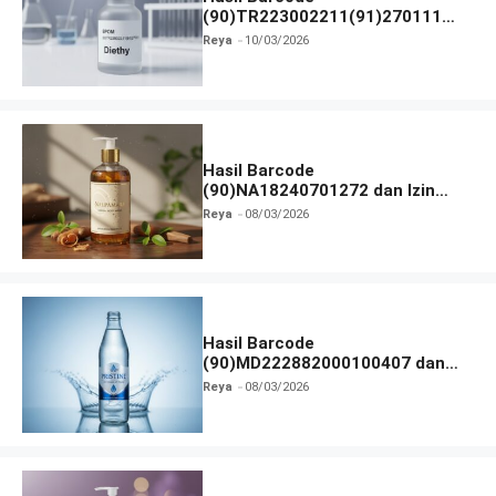
(90)TR223002211(91)270111
dan Izin BPOM
Reya
10/03/2026
Hasil Barcode
(90)NA18240701272 dan Izin
BPOM
Reya
08/03/2026
Hasil Barcode
(90)MD222882000100407 dan
Izin BPOM
Reya
08/03/2026