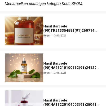
Menampilkan postingan kategori Kode BPOM.
Hasil Barcode
(90)TR213354581(91)260714
dan Izin BPOM
Reya
10/03/2026
Hasil Barcode
(90)NA26210100662(91)241203
dan Izin BPOM
Reya
10/03/2026
Hasil Barcode
(90)NA18220104003(91)250418