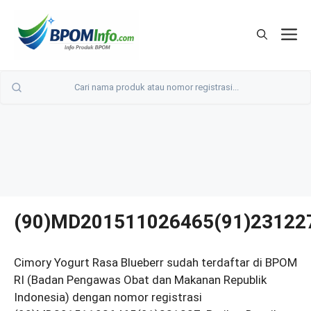
Langsung
ke
M
isi
(90)MD201511026465(91)23122
Cimory Yogurt Rasa Blueberr sudah terdaftar di BPOM
RI (Badan Pengawas Obat dan Makanan Republik
Indonesia) dengan nomor registrasi