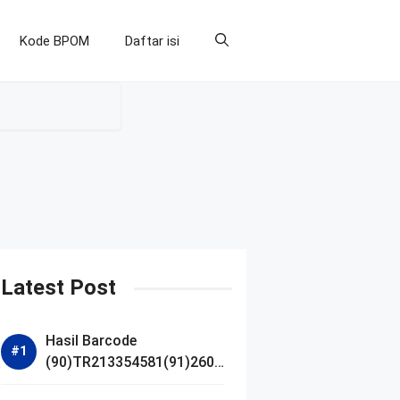
Kode BPOM
Daftar isi
Latest Post
Hasil Barcode
(90)TR213354581(91)2607
14 dan Izin BPOM