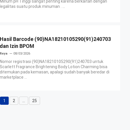
Minum pH Tinggi sangat penting karena berkaitan dengan
legalitas suatu produk minuman . ...
Hasil Barcode (90)NA18210105290(91)240703
dan Izin BPOM
Reya
08/03/2026
Nomor registrasi (90)NA18210105290(91)240703 untuk
Scarlett Fragrance Brightening Body Lotion Charming bisa
ditemukan pada kemasan, apalagi sudah banyak beredar di
marketplace ...
1
2
…
25
Halaman
Halaman
Halaman