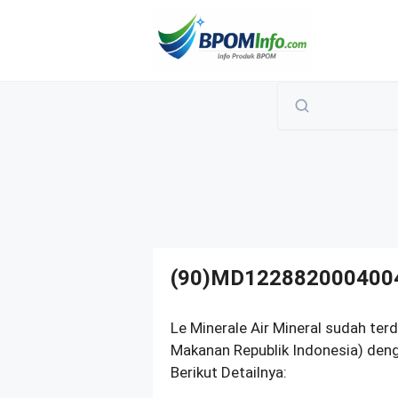
Langsung
ke
isi
(90)MD122882000400
Le Minerale Air Mineral sudah te
Makanan Republik Indonesia) de
Berikut Detailnya: