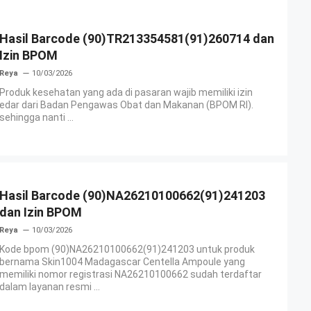
Hasil Barcode (90)TR213354581(91)260714 dan
Izin BPOM
Reya
10/03/2026
Produk kesehatan yang ada di pasaran wajib memiliki izin
edar dari Badan Pengawas Obat dan Makanan (BPOM RI).
sehingga nanti ...
Hasil Barcode (90)NA26210100662(91)241203
dan Izin BPOM
Reya
10/03/2026
Kode bpom (90)NA26210100662(91)241203 untuk produk
bernama Skin1004 Madagascar Centella Ampoule yang
memiliki nomor registrasi NA26210100662 sudah terdaftar
dalam layanan resmi ...