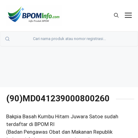
Langsung
ke
M
isi
(90)MD041239000800260
Bakpia Basah Kumbu Hitam Juwara Satoe sudah
terdaftar di BPOM RI
(Badan Pengawas Obat dan Makanan Republik